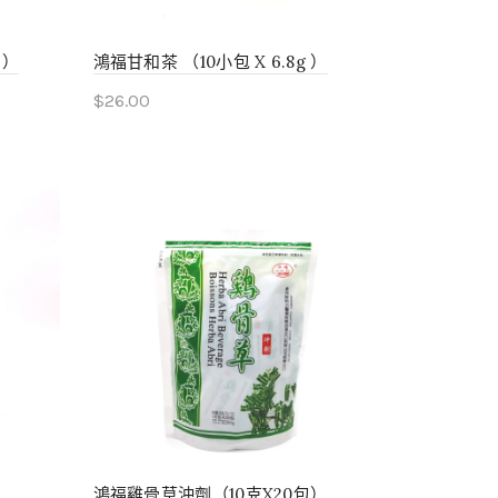
 ）
鴻福甘和茶 （10小包 X 6.8g ）
$
26.00
Add to cart
）
鴻福雞骨草沖劑（10克X20包）