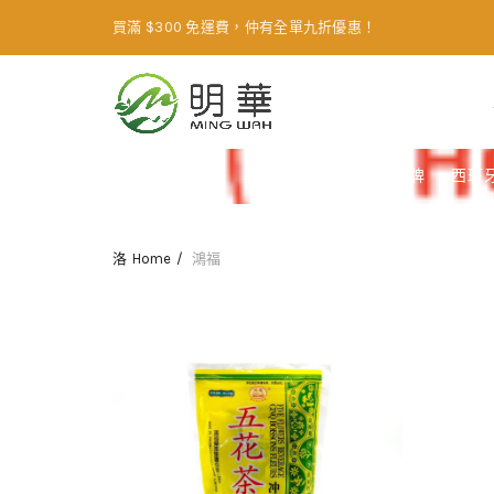
買滿 $300 免運費，仲有全單九折優惠！
ALL
其他
威靈牌
海瓶牌
西班牙
Home
鴻福