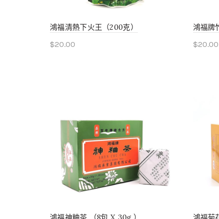
鴻福清熱下火王（200克）
鴻福牌竹蔗
$
20.00
$
20.00
Add to cart
Add 
鴻福神粬茶 （8包 X 30g ）
鴻福菊花晶