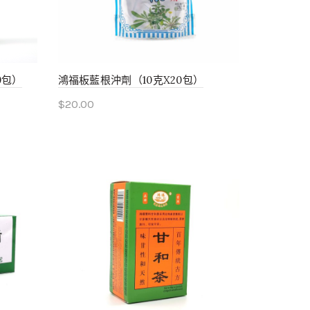
0包）
鴻福板藍根沖劑（10克X20包）
$
20.00
Add to cart